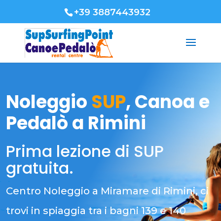
+39 3887443932
Noleggio
SUP
, Canoa e
Pedalò a Rimini
Prima lezione di SUP
gratuita.
Centro Noleggio a Miramare di Rimini, ci
trovi in spiaggia tra i bagni 139 e 140